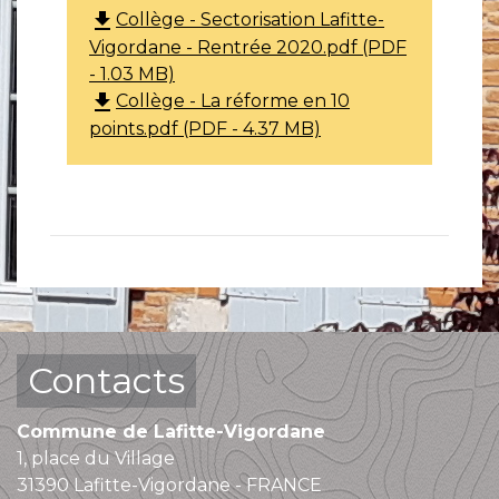
file_download
Collège - Sectorisation Lafitte-
Vigordane - Rentrée 2020.pdf (PDF
- 1.03 MB)
file_download
Collège - La réforme en 10
points.pdf (PDF - 4.37 MB)
Contacts
Commune de Lafitte-Vigordane
1, place du Village
31390 Lafitte-Vigordane - FRANCE