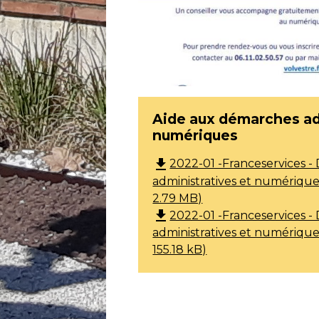
Aide aux démarches ad
numériques
file_download
2022-01 -Franceservices 
administratives et numériques
2.79 MB)
file_download
2022-01 -Franceservices 
administratives et numériques
155.18 kB)