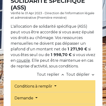
SOLIDARITÉ SPÉCIFIQUE
(ASS)
Vérifié le 01 Apr 2023 - Direction de l'information légale
et administrative (Première ministre)
L'allocation de solidarité spécifique (ASS)
peut vous être accordée si vous avez épuisé
vos droits au chômage. Vos ressources
mensuelles ne doivent pas dépasser un
plafond d'un montant net de
1 271,90 €
si
vous êtes seul ou de
1 998,70 €
si vous vivez
en
couple
. Elle peut être maintenue en cas
de reprise d'activité, sous conditions.
Tout replier
Tout déplier
keyboard_arrow_up
keyboard_arrow_down
Conditions à remplir
Demande