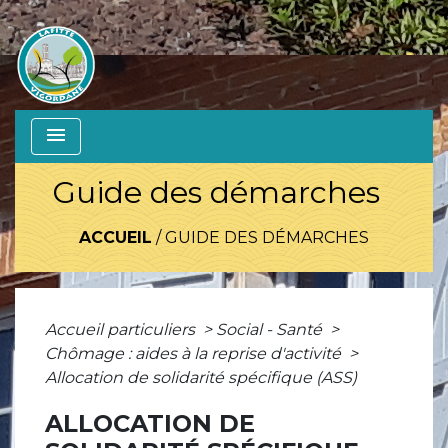
menu
Guide des démarches
ACCUEIL
/
GUIDE DES DÉMARCHES
Accueil particuliers
>
Social - Santé
>
Chômage : aides à la reprise d'activité
>
Allocation de solidarité spécifique (ASS)
ALLOCATION DE