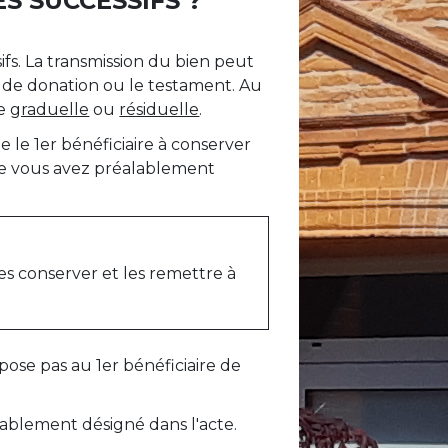
S SUCCESSIFS ?
fs. La transmission du bien peut
te de donation ou le testament. Au
re
graduelle
ou
résiduelle
.
e le 1
er
bénéficiaire à conserver
ue vous avez préalablement
les conserver et les remettre à
mpose pas au 1
er
bénéficiaire de
ablement désigné dans l'acte.