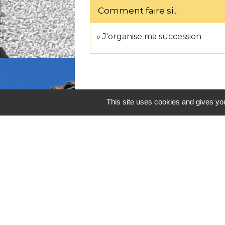
Comment faire si...
J'organise ma succession
This site uses cookies and gives you
Contacts
Commune de Lafitte-Vigordane
1, place du Village
31390 Lafitte-Vigordane - FRANCE
+33 5 61 87 83 32
Contact par formulaire