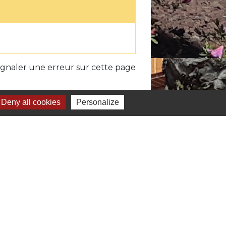
ignaler une erreur sur cette page
Deny all cookies
Personalize
iens
unauté de Communes du Volvestre
du Sud Toulousain - La newsletter