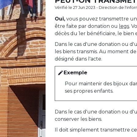
PEUT-ON TRANSMETT
Vérifié le 27 Jun 2023 - Direction de l'inf
Oui,
vous pouvez transmettre un bi
être faite par donation ou
legs
. V
décès du 1
er
bénéficiaire, le bien 
Dans le cas d'une donation ou d'
les biens transmis. Au moment de s
désigné dans l'acte.
Exemple
edit
Pour maintenir des bijoux dans
ses propres enfants.
Dans le cas d'une donation ou d'
conserver les biens.
Il doit simplement transmettre ce 