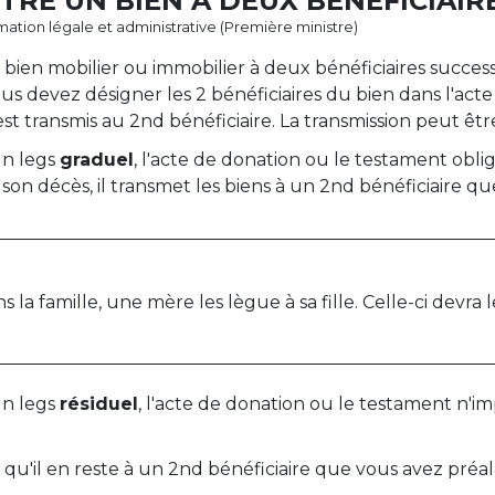
RE UN BIEN À DEUX BÉNÉFICIAIRE
ormation légale et administrative (Première ministre)
en mobilier ou immobilier à deux bénéficiaires successi
ous devez désigner les 2 bénéficiaires du bien dans l'ac
est transmis au 2
nd
bénéficiaire. La transmission peut êt
un legs
graduel
, l'acte de donation ou le testament oblig
on décès, il transmet les biens à un 2
nd
bénéficiaire q
 la famille, une mère les lègue à sa fille. Celle-ci devra 
un legs
résiduel
, l'acte de donation ou le testament n'i
qu'il en reste à un 2
nd
bénéficiaire que vous avez préal