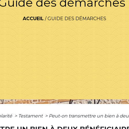
Guide des démarches
ACCUEIL
/
GUIDE DES DÉMARCHES
olarité
>
Testament
>
Peut-on transmettre un bien à deux