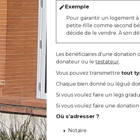
Exemple
edit
Pour garantir un logement à 
petite-fille comme second bén
décide de le vendre. À son déc
Les bénéficiaires d'une donation 
donateur ou le
testateur
.
Vous pouvez transmettre
tout t
Chaque bien donné ou légué doit 
Si vous voulez faire un legs grad
Si vous voulez faire une donation 
Où s’adresser ?
arrow_right
Notaire