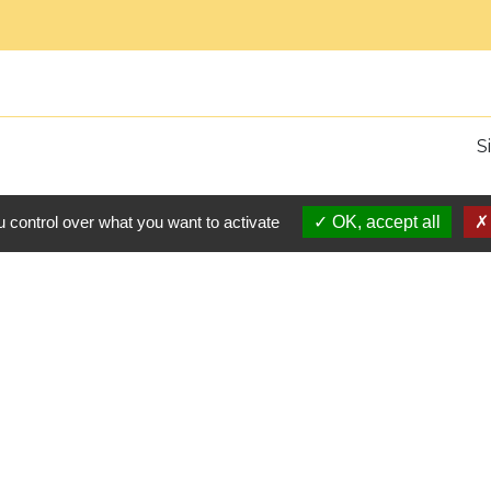
S
 control over what you want to activate
OK, accept all
L
Comm
Pays 