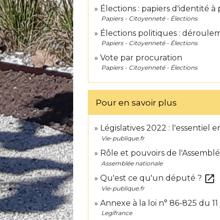
Élections : papiers d'identité 
Papiers - Citoyenneté - Élections
Élections politiques : déroule
Papiers - Citoyenneté - Élections
Vote par procuration
Papiers - Citoyenneté - Élections
Pour en savoir plus
Législatives 2022 : l'essentiel
Vie-publique.fr
Rôle et pouvoirs de l'Assembl
Assemblée nationale
open_in_new
Qu'est ce qu'un député ?
Vie-publique.fr
Annexe à la loi n° 86-825 du 11 
Legifrance