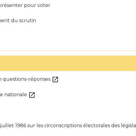
à présenter pour voter
ment du scrutin
open_in_new
 en questions-réponses
open_in_new
ée nationale
juillet 1986 sur les circonscriptions électorales des législ