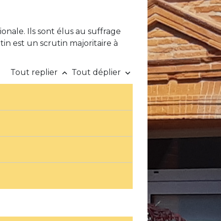
ionale. Ils sont élus au suffrage
utin est un scrutin majoritaire à
Tout replier
Tout déplier
keyboard_arrow_up
keyboard_arrow_down