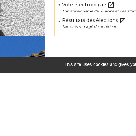
open_in_new
Vote électronique
Ministère chargé de l'Europe et des affai
open_in_new
Résultats des élections
Ministère chargé de l'intérieur
This site uses cookies and gives you
Contacts
Commune de Lafitte-Vigordane
1, place du Village
31390 Lafitte-Vigordane - FRANCE
+33 5 61 87 83 32
Contact par formulaire