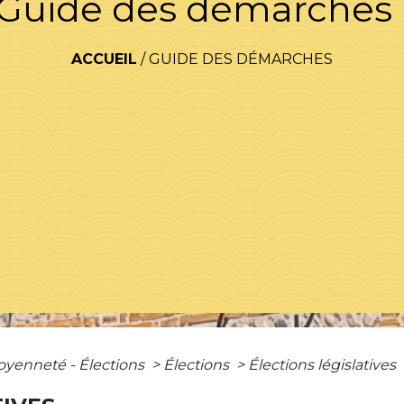
Guide des démarches
ACCUEIL
/
GUIDE DES DÉMARCHES
toyenneté - Élections
>
Élections
>
Élections législatives