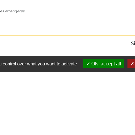
res étrangères
S
 control over what you want to activate
OK, accept all
L
Comm
Pays 