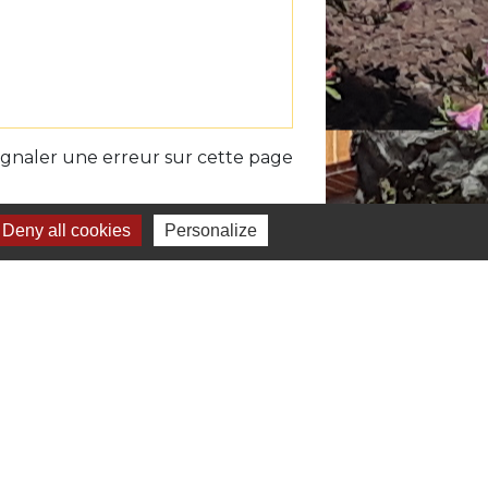
ignaler une erreur sur cette page
Deny all cookies
Personalize
iens
unauté de Communes du Volvestre
du Sud Toulousain - La newsletter