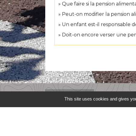
Que faire si la pension aliment
Peut-on modifier la pension al
Un enfant est-il responsable d
Doit-on encore verser une pen
Contacts
This site uses cookies and gives you
Commune de Lafitte-Vigordane
1, place du Village
31390 Lafitte-Vigordane - FRANCE
+33 5 61 87 83 32