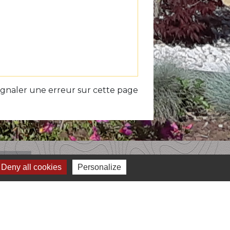
ignaler une erreur sur cette page
iens
Deny all cookies
Personalize
unauté de Communes du Volvestre
du Sud Toulousain - La newsletter