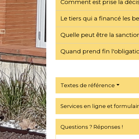
Comment est prise la décis
Le tiers qui a financé les b
Quelle peut être la sanctio
Quand prend fin l'obligati
Textes de référence
Services en ligne et formulai
Questions ? Réponses !