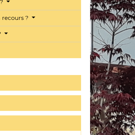
 ?
un recours ?
 ?