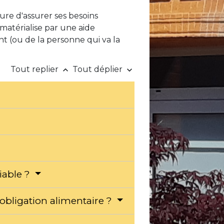
ure d'assurer ses besoins
e matérialise par une aide
nt (ou de la personne qui va la
Tout replier
Tout déplier
keyboard_arrow_up
keyboard_arrow_down
iable ?
'obligation alimentaire ?