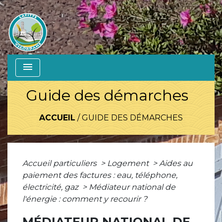
menu
Guide des démarches
ACCUEIL
/
GUIDE DES DÉMARCHES
Accueil particuliers
>
Logement
>
Aides au
paiement des factures : eau, téléphone,
électricité, gaz
>
Médiateur national de
l'énergie : comment y recourir ?
MÉDIATEUR NATIONAL DE