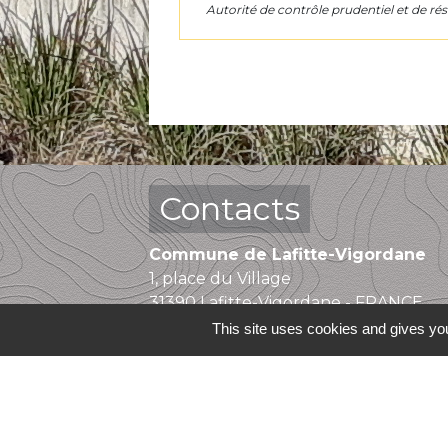
Autorité de contrôle prudentiel et de ré
Contacts
Commune de Lafitte-Vigordane
1, place du Village
31390 Lafitte-Vigordane - FRANCE
+33 5 61 87 83 32
This site uses cookies and gives you
Contact par formulaire