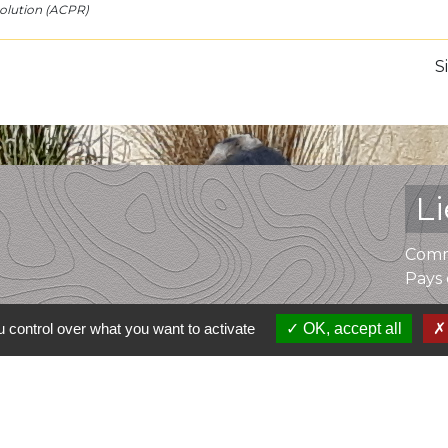
solution (ACPR)
S
L
Comm
Pays 
 control over what you want to activate
OK, accept all