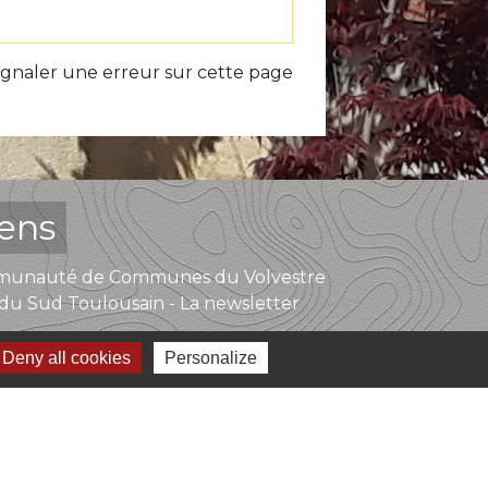
ignaler une erreur sur cette page
iens
unauté de Communes du Volvestre
du Sud Toulousain - La newsletter
Deny all cookies
Personalize