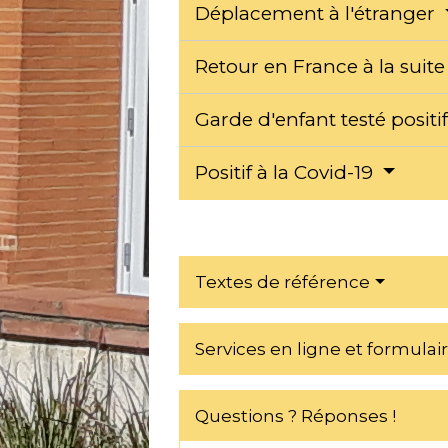
Déplacement à l'étranger
Retour en France à la suit
Garde d'enfant testé positi
Positif à la Covid-19
Textes de référence
Services en ligne et formulai
Questions ? Réponses !