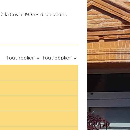
à la Covid-19. Ces dispositions
Tout replier
Tout déplier
keyboard_arrow_up
keyboard_arrow_down