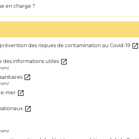
ise en charge ?
open_in_ne
prévention des risques de contamination au Covid-19
open_in_new
e des informations utiles
Cnam)
open_in_new
 sanitaires
Cnam)
open_in_new
tre-mer
open_in_new
rnationaux
Cnam)