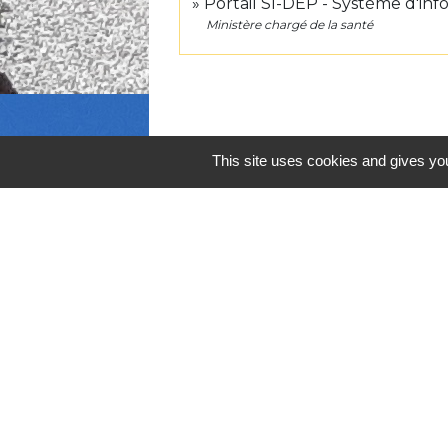
Portail SI-DEP - Système d'inf
Ministère chargé de la santé
This site uses cookies and gives you
Contacts
Commune de Lafitte-Vigordane
1, place du Village
31390 Lafitte-Vigordane - FRANCE
+33 5 61 87 83 32
Contact par formulaire