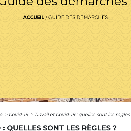
Guide des démarches
ACCUEIL
/
GUIDE DES DÉMARCHES
té
>
Covid-19
>
Travail et Covid-19 : quelles sont les règles
9 : QUELLES SONT LES RÈGLES ?