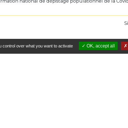
ormation national de dépistage populationnel de la Covi
S
 control over what you want to activate
OK, accept all
L
Comm
Pays 