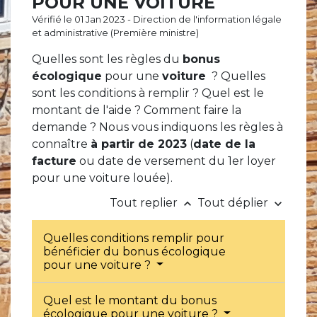
POUR UNE VOITURE
Vérifié le 01 Jan 2023 - Direction de l'information légale
et administrative (Première ministre)
Quelles sont les règles du
bonus
écologique
pour une
voiture
? Quelles
sont les conditions à remplir ? Quel est le
montant de l'aide ? Comment faire la
demande ? Nous vous indiquons les règles à
connaître
à partir de 2023
(
date de la
facture
ou date de versement du 1
er
loyer
pour une voiture louée).
Tout replier
Tout déplier
keyboard_arrow_up
keyboard_arrow_down
Quelles conditions remplir pour
bénéficier du bonus écologique
pour une voiture ?
Quel est le montant du bonus
écologique pour une voiture ?