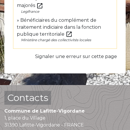
open_in_new
majorés
Legifrance
Bénéficiaires du complément de
traitement indiciaire dans la fonction
open_in_new
publique territoriale
Ministère chargé des collectivités locales
Signaler une erreur sur cette page
Contacts
Commune de Lafitte-Vigordane
1, place du Village
31390 Lafitte-Vigordane - FRANCE