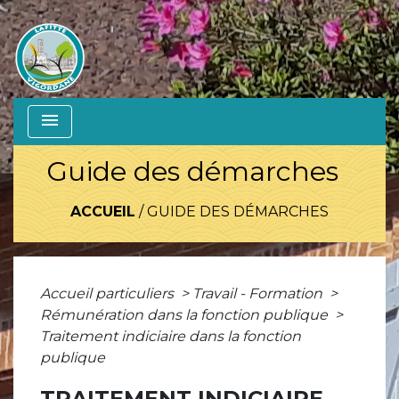
menu
Guide des démarches
ACCUEIL
/
GUIDE DES DÉMARCHES
Accueil particuliers
>
Travail - Formation
>
Rémunération dans la fonction publique
>
Traitement indiciaire dans la fonction
publique
TRAITEMENT INDICIAIRE