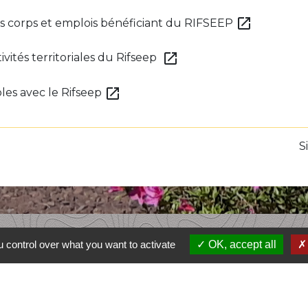
open_in_new
des corps et emplois bénéficiant du RIFSEEP
open_in_new
ivités territoriales du Rifseep
open_in_new
les avec le Rifseep
S
L
 control over what you want to activate
OK, accept all
Comm
Pays 