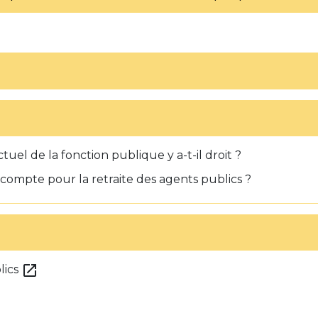
tuel de la fonction publique y a-t-il droit ?
n compte pour la retraite des agents publics ?
open_in_new
lics