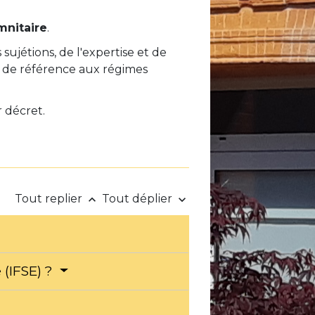
mnitaire
.
sujétions, de l'expertise et de
si de référence aux régimes
r décret.
Tout replier
Tout déplier
keyboard_arrow_up
keyboard_arrow_down
 (IFSE) ?