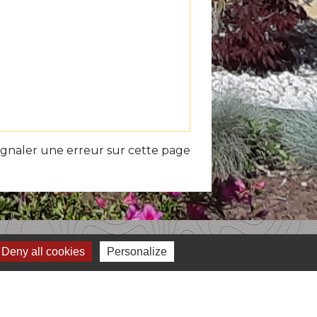
ignaler une erreur sur cette page
iens
Deny all cookies
Personalize
unauté de Communes du Volvestre
du Sud Toulousain - La newsletter