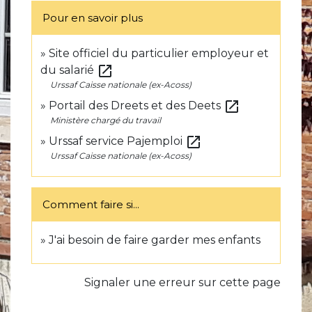
Pour en savoir plus
Site officiel du particulier employeur et
open_in_new
du salarié
Urssaf Caisse nationale (ex-Acoss)
open_in_new
Portail des Dreets et des Deets
Ministère chargé du travail
open_in_new
Urssaf service Pajemploi
Urssaf Caisse nationale (ex-Acoss)
Comment faire si...
J'ai besoin de faire garder mes enfants
Signaler une erreur sur cette page