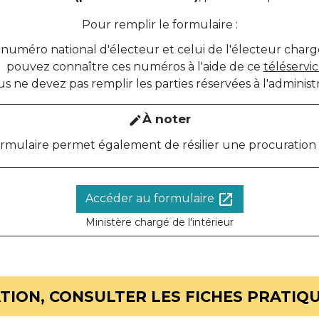
Pour remplir le formulaire :
numéro national d'électeur et celui de l'électeur chargé
pouvez connaître ces numéros à l'aide de ce
téléservi
s ne devez pas remplir les parties réservées à l'administr
À noter
edit
ormulaire permet également de résilier une procuration 
open_in_new
Accéder au formulaire
Ministère chargé de l'intérieur
ION, CONSULTER LES FICHES PRATIQU