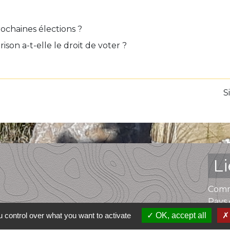
rochaines élections ?
on a-t-elle le droit de voter ?
S
L
Comm
Pays 
 control over what you want to activate
OK, accept all