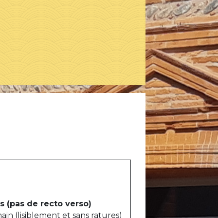
es
(pas de recto verso)
main (lisiblement et sans ratures)