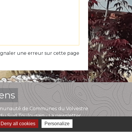
ignaler une erreur sur cette page
iens
unauté de Communes du Volvestre
du Sud Toulousain - La newsletter
Deny all cookies
Personalize