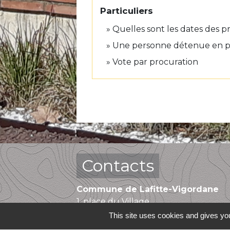
Particuliers
Quelles sont les dates des p
Une personne détenue en pris
Vote par procuration
Contacts
Commune de Lafitte-Vigordane
1, place du Village
31390 Lafitte-Vigordane - FRANCE
This site uses cookies and gives you
+33 5 61 87 83 32