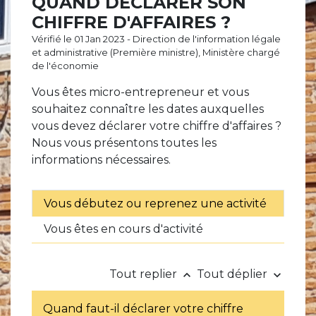
QUAND DÉCLARER SON
CHIFFRE D'AFFAIRES ?
Vérifié le 01 Jan 2023 - Direction de l'information légale
et administrative (Première ministre), Ministère chargé
de l'économie
Vous êtes micro-entrepreneur et vous
souhaitez connaître les dates auxquelles
vous devez déclarer votre chiffre d'affaires ?
Nous vous présentons toutes les
informations nécessaires.
Vous débutez ou reprenez une activité
Vous êtes en cours d'activité
Tout replier
Tout déplier
keyboard_arrow_up
keyboard_arrow_down
Quand faut-il déclarer votre chiffre