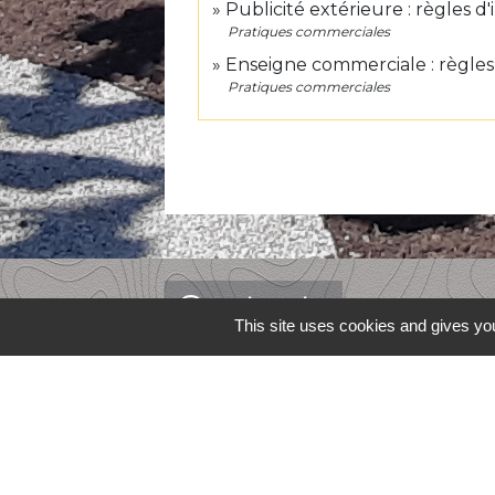
Publicité extérieure : règles d'
Pratiques commerciales
Enseigne commerciale : règles 
Pratiques commerciales
Contacts
This site uses cookies and gives you
Commune de Lafitte-Vigordane
1, place du Village
31390 Lafitte-Vigordane - FRANCE
+33 5 61 87 83 32
Contact par formulaire