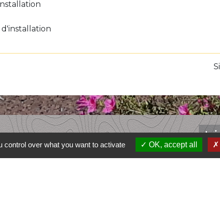
installation
d'installation
S
L
 control over what you want to activate
OK, accept all
Comm
Pays 