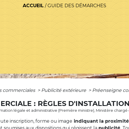
ACCUEIL
/
GUIDE DES DÉMARCHES
es commerciales
>
Publicité extérieure
>
Préenseigne com
RCIALE : RÈGLES D'INSTALLATIO
formation légale et administrative (Première ministre), Ministère charg
te inscription, forme ou image
indiquant la proximit
t soumises aux dispositions qui régissent la
publicité
. T