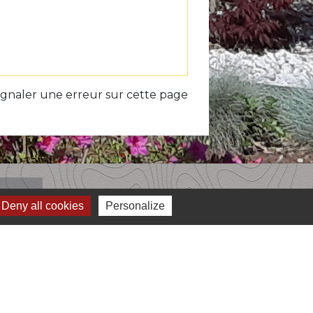
ignaler une erreur sur cette page
iens
Deny all cookies
Personalize
unauté de Communes du Volvestre
du Sud Toulousain - La newsletter