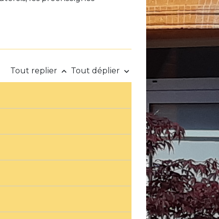
Tout replier
Tout déplier
keyboard_arrow_up
keyboard_arrow_down