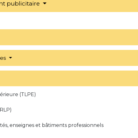
t publicitaire
res
térieure (TLPE)
(RLP)
tés, enseignes et bâtiments professionnels