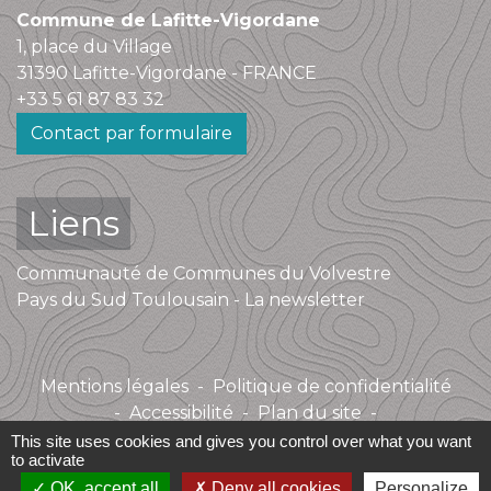
Commune de Lafitte-Vigordane
1, place du Village
31390 Lafitte-Vigordane - FRANCE
+33 5 61 87 83 32
Contact par formulaire
Liens
Communauté de Communes du Volvestre
Pays du Sud Toulousain - La newsletter
Mentions légales
-
Politique de confidentialité
-
Accessibilité
-
Plan du site
-
Gestion des cookies
This site uses cookies and gives you control over what you want
to activate
OK, accept all
Deny all cookies
Personalize