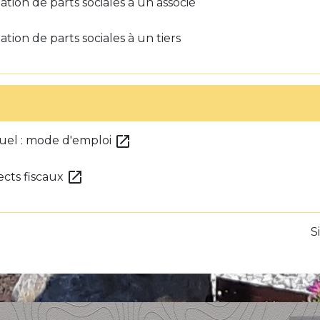
ation de parts sociales à un associé
ation de parts sociales à un tiers
open_in_new
uel : mode d'emploi
open_in_new
ects fiscaux
S