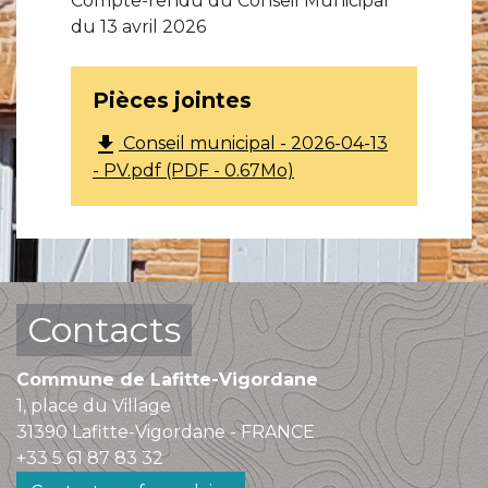
Compte-rendu du Conseil Municipal
du 13 avril 2026
Pièces jointes
file_download
Conseil municipal - 2026-04-13
- PV.pdf (PDF - 0.67Mo)
Contacts
Commune de Lafitte-Vigordane
1, place du Village
31390 Lafitte-Vigordane - FRANCE
+33 5 61 87 83 32