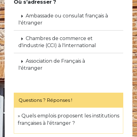
Où s’adresser ?
arrow_right
Ambassade ou consulat français à
l'étranger
arrow_right
Chambres de commerce et
d'industrie (CCI) à l'international
arrow_right
Association de Français à
l'étranger
Questions ? Réponses !
Quels emplois proposent les institutions
françaises à l'étranger ?