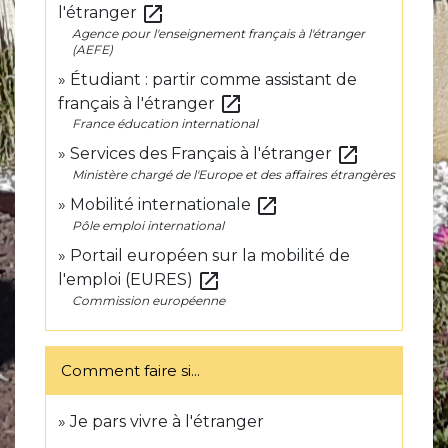
open_in_new
l'étranger
Agence pour l'enseignement français à l'étranger
(AEFE)
Étudiant : partir comme assistant de
open_in_new
français à l'étranger
France éducation international
open_in_new
Services des Français à l'étranger
Ministère chargé de l'Europe et des affaires étrangères
open_in_new
Mobilité internationale
Pôle emploi international
Portail européen sur la mobilité de
open_in_new
l'emploi (EURES)
Commission européenne
Comment faire si...
Je pars vivre à l'étranger