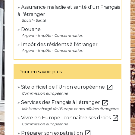
Assurance maladie et santé d'un Français
à l'étranger
Social - Santé
Douane
Argent - Impôts - Consommation
Impôt des résidents à l'étranger
Argent - Impôts - Consommation
Pour en savoir plus
open_in_new
Site officiel de l'Union européenne
Commission européenne
open_in_new
Services des Français à l'étranger
Ministère chargé de l'Europe et des affaires étrangères
open_in_new
Vivre en Europe : connaître ses droits
Commission européenne
open_in_new
Préparer son expatriation