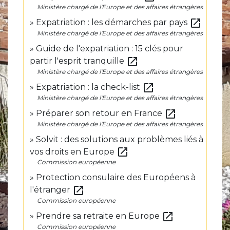
Ministère chargé de l'Europe et des affaires étrangères
open_in_new
Expatriation : les démarches par pays
Ministère chargé de l'Europe et des affaires étrangères
Guide de l'expatriation : 15 clés pour
open_in_new
partir l'esprit tranquille
Ministère chargé de l'Europe et des affaires étrangères
open_in_new
Expatriation : la check-list
Ministère chargé de l'Europe et des affaires étrangères
open_in_new
Préparer son retour en France
Ministère chargé de l'Europe et des affaires étrangères
Solvit : des solutions aux problèmes liés à
open_in_new
vos droits en Europe
Commission européenne
Protection consulaire des Européens à
open_in_new
l'étranger
Commission européenne
open_in_new
Prendre sa retraite en Europe
Commission européenne