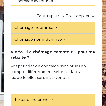
Chômage avant 1980
Tout replier
Tout déplier
keyboard_arrow_up
keyboard_arrow_down
Chômage indemnisé
Chômage non indemnisé
Vidéo - Le chômage compte-t-il pour ma
retraite ?
Vos périodes de chômage sont prises en
compte différemment selon la date à
laquelle elles sont intervenues.
Textes de référence