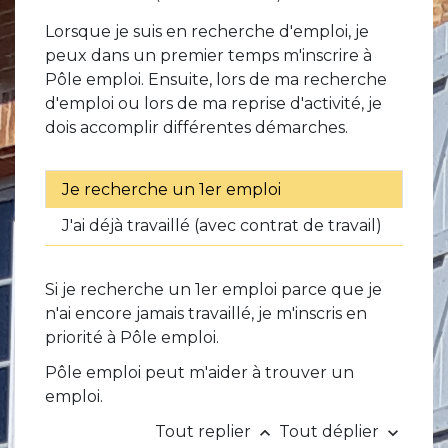
Lorsque je suis en recherche d'emploi, je
peux dans un premier temps m'inscrire à
Pôle emploi. Ensuite, lors de ma recherche
d'emploi ou lors de ma reprise d'activité, je
dois accomplir différentes démarches.
Je recherche un 1er emploi
J'ai déjà travaillé (avec contrat de travail)
Si je recherche un 1
er
emploi parce que je
n'ai encore jamais travaillé, je m'inscris en
priorité à Pôle emploi.
Pôle emploi peut m'aider à trouver un
emploi.
Tout replier
Tout déplier
keyboard_arrow_up
keyboard_arrow_down