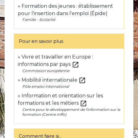
Formation des jeunes : établissement
pour l'insertion dans l'emploi (Épide)
Famille - Scolarité
Pour en savoir plus
Vivre et travailler en Europe :
open_in_new
informations par pays
Commission européenne
open_in_new
Mobilité internationale
Pôle emploi international
Information et orientation sur les
open_in_new
formations et les métiers
Centre pour le développement de l'information sur la
formation (Centre Inffo)
Comment faire si...