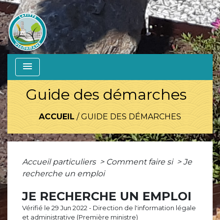
menu
Guide des démarches
ACCUEIL
/
GUIDE DES DÉMARCHES
Accueil particuliers
>
Comment faire si
>
Je
recherche un emploi
JE RECHERCHE UN EMPLOI
Vérifié le 29 Jun 2022 - Direction de l'information légale
et administrative (Première ministre)